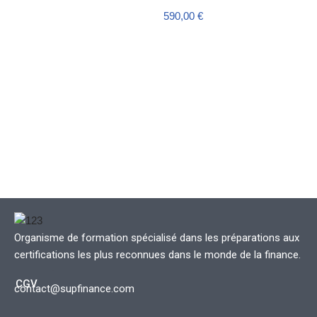
590,00
€
Organisme de formation spécialisé dans les préparations aux
certifications les plus reconnues dans le monde de la finance.
CGV
contact@supfinance.com