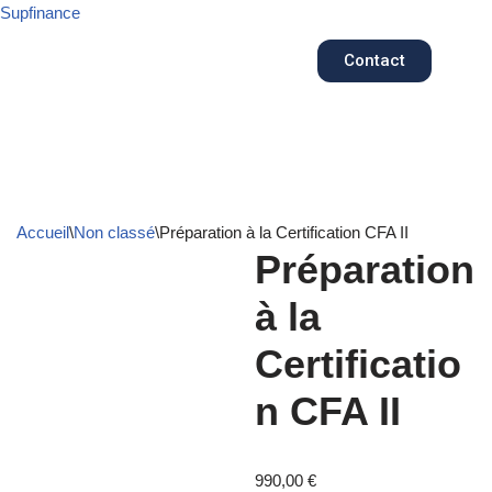
Supfinance
Aller
Contact
au
contenu
Accueil
\
Non classé
\
Préparation à la Certification CFA II
Préparation
à la
Certificatio
n CFA II
990,00
€