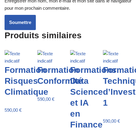
Enregistrer mon nom, mon e-mail et mon site dans le navigateur
pour mon prochain commentaire.
Produits similaires
Formation
Formation
Formations
Formati
Risques
Conformité
Data
Techniq
Climatique
Science
d’Inves
590,00
€
et IA
1
590,00
€
en
590,00
€
Finance