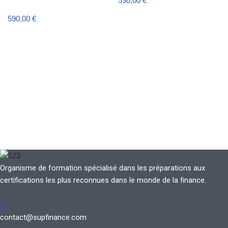
590,00
€
590,00
€
Organisme de formation spécialisé dans les préparations aux
certifications les plus reconnues dans le monde de la finance.
V
contact@supfinance.com