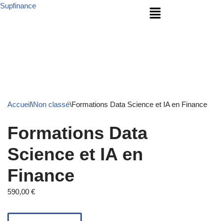
Supfinance
Aller
au
contenu
Accueil
\
Non classé
\
Formations Data Science et IA en Finance
Formations Data
Science et IA en
Finance
590,00
€