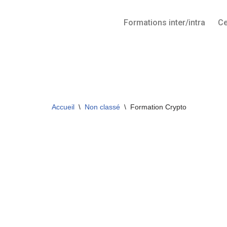
Formations inter/intra
Ce
Aller
au
contenu
Accueil
\
Non classé
\
Formation Crypto