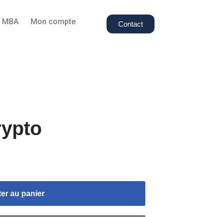
e MBA
Mon compte
Contact
rypto
er au panier