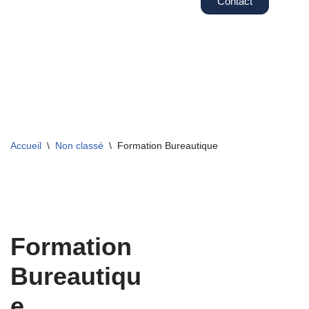
Contact
Aller
au
contenu
Accueil
\
Non classé
\
Formation Bureautique
Formation
Bureautiqu
e