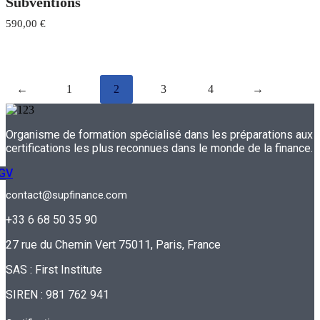
Subventions
590,00
€
←
1
2
3
4
→
Organisme de formation spécialisé dans les préparations aux
certifications les plus reconnues dans le monde de la finance.
GV
contact@supfinance.com
+33 6 68 50 35 90
27 rue du Chemin Vert 75011, Paris, France
SAS : First Institute
SIREN : 981 762 941