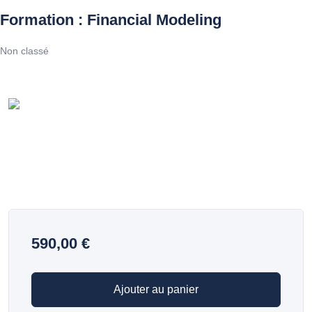
Formation : Financial Modeling
Aller
Non classé
au
contenu
590,00
€
Ajouter au panier