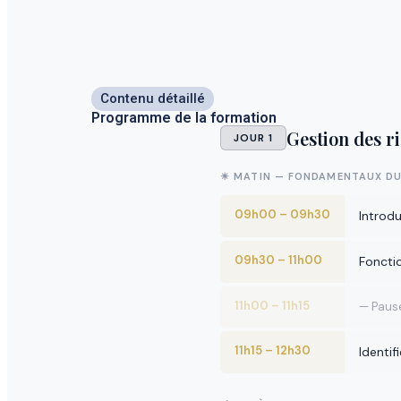
Contenu détaillé
Programme de la formation
Gestion des r
JOUR 1
☀ MATIN — FONDAMENTAUX DU
09h00 – 09h30
Introdu
09h30 – 11h00
Foncti
11h00 – 11h15
— Paus
11h15 – 12h30
Identif