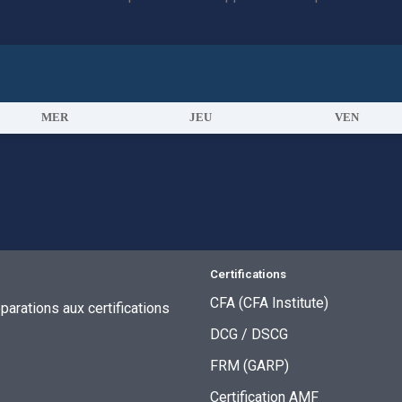
MER
JEU
VEN
Certifications
CFA (CFA Institute)
arations aux certifications
DCG / DSCG
FRM (GARP)
Certification AMF