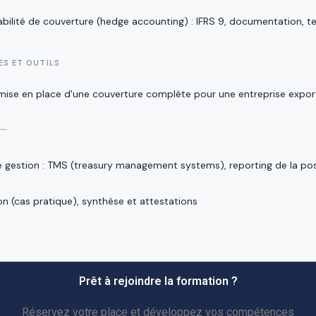
ilité de couverture (hedge accounting) : IFRS 9, documentation, tes
ES ET OUTILS
: mise en place d'une couverture complète pour une entreprise export
 —
e gestion : TMS (treasury management systems), reporting de la po
on (cas pratique), synthèse et attestations
Prêt à rejoindre la formation ?
Réservez votre place et développez vos compétences