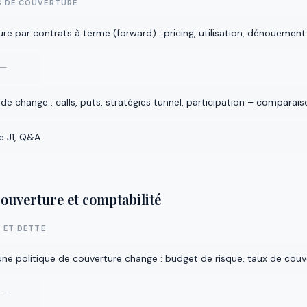
S DE COUVERTURE
re par contrats à terme (forward) : pricing, utilisation, dénouement
 —
de change : calls, puts, stratégies tunnel, participation – comparai
e J1, Q&A
couverture et comptabilité
 ET DETTE
 une politique de couverture change : budget de risque, taux de couv
e —