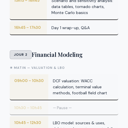
15h15 – 16h45
Scenario and sensitivity analysis:
data tables, tornado charts,
Monte Carlo basics
16h45 – 17h30
Day 1 wrap-up, Q&A
Financial Modeling
JOUR 2
☀ MATIN — VALUATION & LBO
09h00 – 10h30
DCF valuation: WACC
calculation, terminal value
methods, football field chart
10h30 – 10h45
— Pause —
10h45 – 12h30
LBO model: sources & uses,