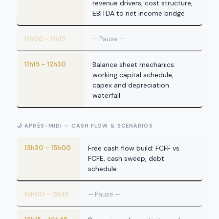
revenue drivers, cost structure,
EBITDA to net income bridge
11h00 – 11h15
— Pause —
11h15 – 12h30
Balance sheet mechanics:
working capital schedule,
capex and depreciation
waterfall
🌙 APRÈS-MIDI — CASH FLOW & SCENARIOS
13h30 – 15h00
Free cash flow build: FCFF vs
FCFE, cash sweep, debt
schedule
15h00 – 15h15
— Pause —