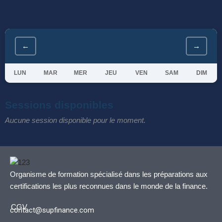
←
→
LUN
MAR
MER
JEU
VEN
SAM
DIM
Sessions disponibles
Aucune session disponible pour le moment.
Organisme de formation spécialisé dans les préparations aux
certifications les plus reconnues dans le monde de la finance.
CGV
contact@supfinance.com