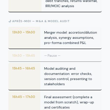
debt tranches, returns waterfall,
IRR/MOIC analysis
🌙 APRÈS-MIDI — M&A & MODEL AUDIT
13h30 – 15h30
Merger model: accretion/dilution
analysis, synergy assumptions,
pro-forma combined P&L
15h30 – 15h45
— Pause —
15h45 – 16h45
Model auditing and
documentation: error checks,
version control, presenting to
stakeholders
16h45 – 17h30
Final assessment (complete a
model from scratch), wrap-up
and certificates