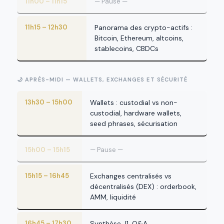
11h00 – 11h15
— Pause —
11h15 – 12h30
Panorama des crypto-actifs :
Bitcoin, Ethereum, altcoins,
stablecoins, CBDCs
🌙 APRÈS-MIDI — WALLETS, EXCHANGES ET SÉCURITÉ
13h30 – 15h00
Wallets : custodial vs non-
custodial, hardware wallets,
seed phrases, sécurisation
15h00 – 15h15
— Pause —
15h15 – 16h45
Exchanges centralisés vs
décentralisés (DEX) : orderbook,
AMM, liquidité
16h45 – 17h30
Synthèse J1, Q&A