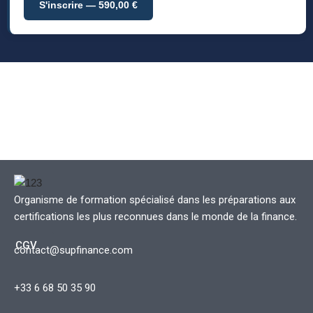
S'inscrire —
590,00
€
Organisme de formation spécialisé dans les préparations aux
certifications les plus reconnues dans le monde de la finance.
CGV
contact@supfinance.com
+33 6 68 50 35 90